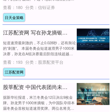
人是“另一个世界”，记者甚至看到过在手机
查看：
180
分类：
信钰证券
上陶醉....
日天金策略
江苏配资网 写在孙龙摘银之后：一刀是遗憾，一刀是恶意！幸好有人清醒，有人托底
短道速滑最刺激的，不止0.028秒，还有舆论
的“刺激”。 本届冬奥会短道速滑男子1000米
决赛，孙龙在A组决赛最后阶段连续超越，
以1分24秒565摘银，距金牌只....
查看：
193
分类：
股票配资平台
江苏配资网
股莘配资 中国代表团尚未见金，有时一块“石头”可能比“金子”还珍贵
据新华社报道，米兰冬奥会12日决出9枚金
牌。孙龙男子1000米摘银，为中国队夺得本
届冬奥会首枚短道速滑奖牌。两位名将克洛