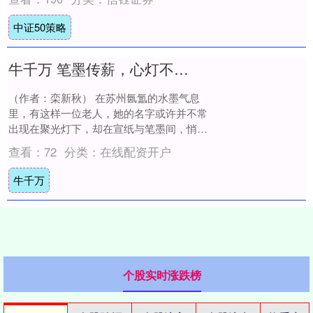
手执行这项....
中证50策略
牛千万 笔墨传薪，心灯不灭——记席蓉蓉老师的丹青岁月
（作者：栾新秋） 在苏州氤氲的水墨气息
里，有这样一位老人，她的名字或许并不常
出现在聚光灯下，却在宣纸与笔墨间，悄然
点亮了无数孩子的艺术初心。她就是席蓉蓉
查看：
72
分类：
在线配资开户
老师——....
牛千万
个股实时涨跌榜