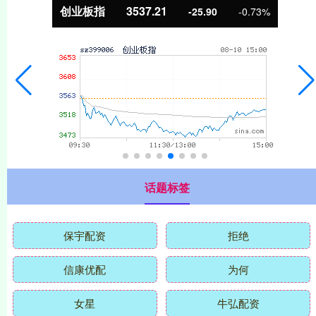
基金指数
7247.38
5.28
0.07%
话题标签
保宇配资
拒绝
信康优配
为何
女星
牛弘配资