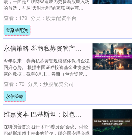
暖，一面是互联网渠道成为更多新股民入场
的首选，占尽“天时地利”的互联网券商
们，“战绩”究竟如何？ 随着近期三季报的披
查看：
179
分类：
股票配资平台
露，东....
宝聚荣配资
永信策略 券商私募资管产品规模已达58万亿元
今年以来，券商私募资管规模整体保持企稳
回升态势。 根据中国证券投资基金业协会披
露的数据，截至8月末，券商（包含资管子
公司，下同）私募资管产品规模合计为5.8万
查看：
79
分类：
炒股配资公司
亿....
永信策略
维嘉资本 巴基斯坦：以色列违反国际法，在约旦河西岸定居点“无效且无用”
在特朗普首次召开“和平委员会”会议、讨论
巴勒斯坦领土未来的前夕，联合国安理会成