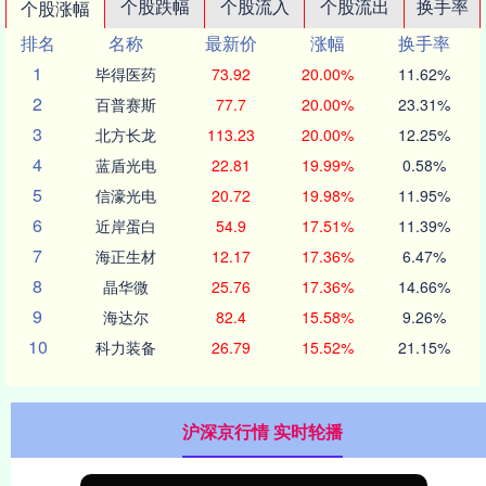
个股跌幅
个股流入
个股流出
换手率
个股涨幅
排名
名称
最新价
涨幅
换手率
1
毕得医药
73.92
20.00%
11.62%
2
百普赛斯
77.7
20.00%
23.31%
3
北方长龙
113.23
20.00%
12.25%
4
蓝盾光电
22.81
19.99%
0.58%
5
信濠光电
20.72
19.98%
11.95%
6
近岸蛋白
54.9
17.51%
11.39%
7
海正生材
12.17
17.36%
6.47%
8
晶华微
25.76
17.36%
14.66%
9
海达尔
82.4
15.58%
9.26%
10
科力装备
26.79
15.52%
21.15%
沪深京行情 实时轮播