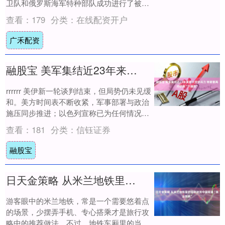
卫队和俄罗斯海军特种部队成功进行了被劫
持舰艇的解救演练。 来源 | 央视新闻 举报....
查看：
179
分类：
在线配资开户
广禾配资
融股宝 美军集结近23年来最大空中兵力 特朗普再对伊朗“下通牒”
rrrrrr 美伊新一轮谈判结束，但局势仍未见缓
和。美方时间表不断收紧，军事部署与政治
施压同步推进；以色列宣称已为任何情况做
好准备；伊朗方面则称谈判与备战并行，....
查看：
181
分类：
信钰证券
融股宝
日天金策略 从米兰地铁里的短剧迷到中国能量“奥运扬帆”
游客眼中的米兰地铁，常是一个需要悠着点
的场景，少摆弄手机、专心搭乘才是旅行攻
略中的推荐做法。不过，地铁车厢里的当地