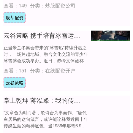
伊·金和丰塔纳在各自项目中冲击“三连冠”....
查看：
149
分类：
炒股配资公司
股莘配资
云谷策略 携手培育冰雪运动好苗子，沪蒙青少年滑雪交流赛成功举办
正当米兰冬奥会带来的“冰雪热”持续升温之
时，一场跨越地域、融合文化交流的青少年
冰雪盛会成功举办。近日，赤峰文体旅杯沪·
蒙青少年滑雪交流赛暨第六届国际静安滑雪
查看：
151
分类：
在线配资开户
系列....
云谷策略
掌上乾坤 蒋泓峰：我的传媒生涯与思想的公共化旅程
“文章合为时而著，歌诗合为事而作。”唐代
白居易的这句箴言，或许能诠释我近四十年
传媒生涯的精神底色。当1986年那笔6.9元
稿费从《吉林畜牧兽医》杂志社寄来时，