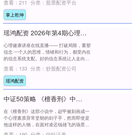
查看：
211
分类：
股票配资平台
我....
掌上乾坤
瑶鸿配资 2026年第4期心理健康讲座在线直播——打破局限，重塑信念
心理健康讲座在线直播—— 打破局限，重塑
信念 一个人的思维，情绪和行为，都受内在
的信念系统支配。好的信念系统让人走向轻
松，满足，成功快乐。一些限制性的信念，
查看：
133
分类：
炒股配资公司
则会....
瑶鸿配资
中证50策略 《檀香刑》中描述的几场刑法其中最令人不寒而栗的刑法是什么？
在《檀香刑》这部小说中，赵甲被刻画成一
个心理素质异常坚韧的刽子手，然而即使是
他这样的人物，在面对凌迟钱雄飞的场景
时，依然感受到了内心的剧烈波动。当他亲
查看：
190
分类：
信钰证券