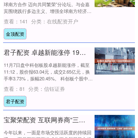
球南方合作 迈向共同繁荣”分论坛。与会嘉
宾围绕践行多边主义、增强全球南方经济韧
性以及推动农业可持续发展等议题展开了深
查看：
141
分类：
在线配资开户
入....
金顶配资
君子配资 卓越新能涨停 19只科创板股涨超5%
11月7日盘中科创板股卓越新能涨停，截至
11:12，股价报63.04元，成交2.65亿元，换
手率3.73%，振幅20.45%。 科创板个股中，
截至发稿上涨的共有....
查看：
81
分类：
信钰证券
君子配资
宝聚荣配资 互联网券商“三剑客”业绩大比拼
今年以来，一面是市场交投活跃度的持续回