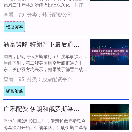
员周三呼吁将加沙停火协议永久化，并抨击
以色列扩大在约旦河西岸控制的努力，称此
查看：
70
分类：
炒股配资公司
举威胁....
维嘉资本
新富策略 特朗普下最后通牒：10天内不妥协，美军将对伊朗发动有限打击
周四，伊朗与俄罗斯举行了年度军事演习，
与此同时，第二艘美国航空母舰正逼近中
东。美伊双方均表示，如果关于德黑兰核计
划的谈判破裂，他们已做好了开战准备。 特
查看：
95
分类：
股票配资平台
朗普总统....
新富策略
广禾配资 伊朗和俄罗斯举行联合海军演习，成功进行被劫持舰艇解救演练
当地时间2月19日上午，伊朗和俄罗斯联合
海军演习开始。伊朗军队、伊朗伊斯兰革命