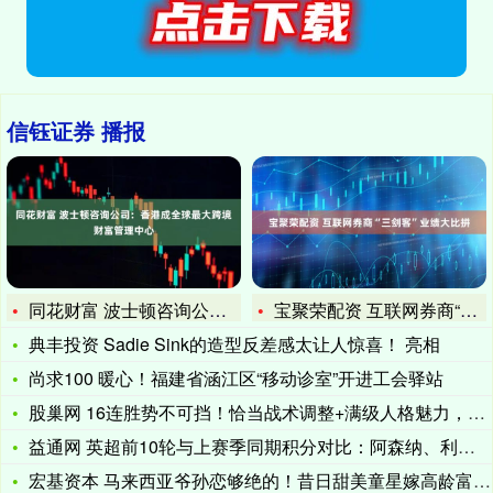
信钰证券 播报
同花财富 波士顿咨询公司：香港成全球最大跨境财富管理中心
宝聚荣配资 互联网券商“三剑客”业绩大比拼
典丰投资 Sadie Sink的造型反差感太让人惊喜！ 亮相
尚求100 暖心！福建省涵江区“移动诊室”开进工会驿站
股巢网 16连胜势不可挡！恰当战术调整+满级人格魅力，孔帕尼
益通网 英超前10轮与上赛季同期积分对比：阿森纳、利物浦积分
宏基资本 马来西亚爷孙恋够绝的！昔日甜美童星嫁高龄富商生三娃