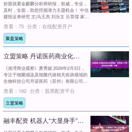
炒股就看金麒麟分析师研报，权威，专业，
及时，全面，助您挖掘潜力主题机会！ 中信
建投证券研究 文|马王杰 刘乐文 吕育儒 家用
NAS具有综合优势，但存在产品、市场....
查看：
75
分类：
在线配资开户
聚盈策略
立盟策略 丹诺医药商业化突围战：研发投入下降，近8亿合作暗藏“对赌”
《港湾商业观察》萧秀妮 2026年2月3日，
专注于细菌感染及细菌代谢相关疾病领域的
生物科技公司丹诺医药（苏州）有限公司
（以下简称，丹诺医药）向港交所递交招股
查看：
182
分类：
股票配资平台
书，....
立盟策略
融丰配资 机器人“大显身手”融入千行百业 14只绩优股获机构密集调研