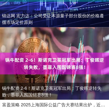
锦达网 宏力达：公司受让本源量子部分股份的价格遵
循市场定价原则
锅牛配资 2-6！斯诺克卫冕冠军出局：丁俊晖逆转失
败，墨菲入围国锦赛8强！
富盈策略 2025上海国际公益广告大赛结果出炉，近三分之一参赛作品为AI创作