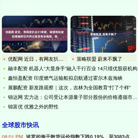
优配网 近日，有网友扒出31年前，谢贤和狄波拉离婚时召开的记
策略联盟 蔚来不飘了
融丰配资 机器人“大显身手”融入千行百业 14只绩优股获机构
鑫恒盈配资 印度燃气运输船拟启航通过霍尔木兹海峡
展鵬配资 新发路观察｜这次，吉林为全国教育“打了个样”
锦达网 宏力达：公司受让本源量子部分股份的价格遵循市场定价原
锦富优 优雅之外的野性
全球股市快讯
08:01 PM
波罗的海干散货运价指数下跌0.19%，至3083点。