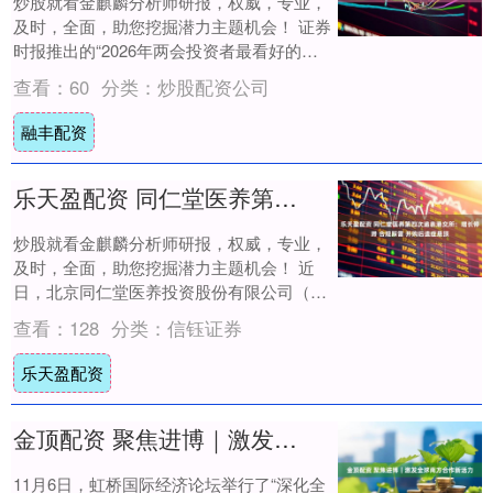
炒股就看金麒麟分析师研报，权威，专业，
及时，全面，助您挖掘潜力主题机会！ 证券
时报推出的“2026年两会投资者最看好的产
业方向”大型问卷调查。结果显示，机器人
查看：
60
分类：
炒股配资公司
与....
融丰配资
乐天盈配资 同仁堂医养第四次递表港交所：增长停滞 合规踩雷 并购后遗症悬顶
炒股就看金麒麟分析师研报，权威，专业，
及时，全面，助您挖掘潜力主题机会！ 近
日，北京同仁堂医养投资股份有限公司（以
下简称“同仁堂医养”）再度向港交所主板递
查看：
128
分类：
信钰证券
交上市....
乐天盈配资
金顶配资 聚焦进博｜激发全球南方合作新活力
11月6日，虹桥国际经济论坛举行了“深化全